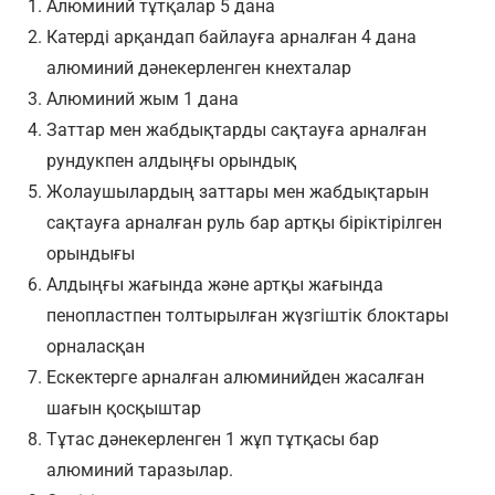
Алюминий тұтқалар 5 дана
Катерді арқандап байлауға арналған 4 дана
алюминий дәнекерленген кнехталар
Алюминий жым 1 дана
Заттар мен жабдықтарды сақтауға арналған
рундукпен алдыңғы орындық
Жолаушылардың заттары мен жабдықтарын
сақтауға арналған руль бар артқы біріктірілген
орындығы
Алдыңғы жағында және артқы жағында
пенопластпен толтырылған жүзгіштік блоктары
орналасқан
Ескектерге арналған алюминийден жасалған
шағын қосқыштар
Тұтас дәнекерленген 1 жұп тұтқасы бар
алюминий таразылар.