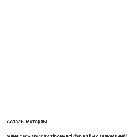
Аспалы моторлы
және тасымалдау тіркемесі бар қайық (алюминий)