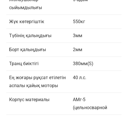
сыйымдылығы
Жүк көтергіштік
550кг
Түбінің қалыңдығы
3мм
Борт қалыңдығы
2мм
Транц биіктігі
380мм(S)
Ең жоғары рұқсат етілетін
40 л.с.
аспалы қайық моторы
Корпус материалы
АМг-5
(цельносварной