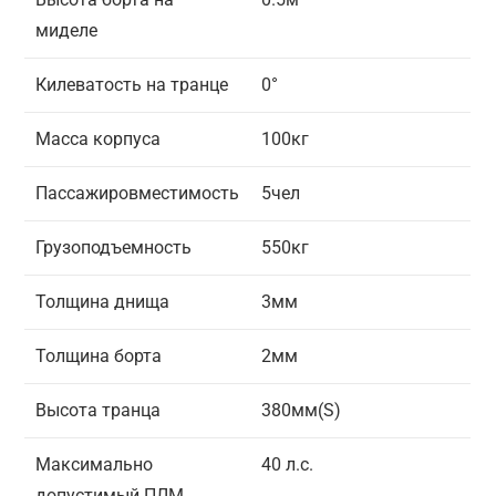
миделе
Килеватость на транце
0°
Масса корпуса
100кг
Пассажировместимость
5чел
Грузоподъемность
550кг
Толщина днища
3мм
Толщина борта
2мм
Высота транца
380мм(S)
Максимально
40 л.с.
допустимый ПЛМ