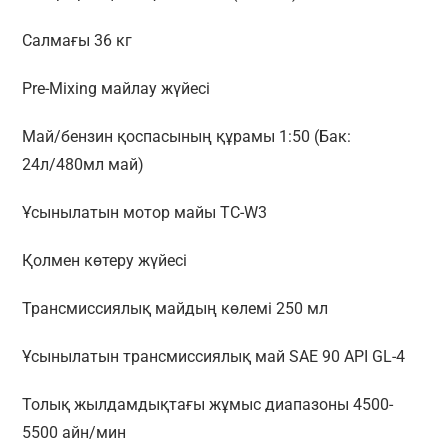
Салмағы 36 кг
Pre-Mixing майлау жүйесі
Май/бензин қоспасының құрамы 1:50 (Бак:
24л/480мл май)
Ұсынылатын мотор майы TC-W3
Қолмен көтеру жүйесі
Трансмиссиялық майдың көлемі 250 мл
Ұсынылатын трансмиссиялық май SAE 90 API GL-4
Толық жылдамдықтағы жұмыс диапазоны 4500-
5500 айн/мин