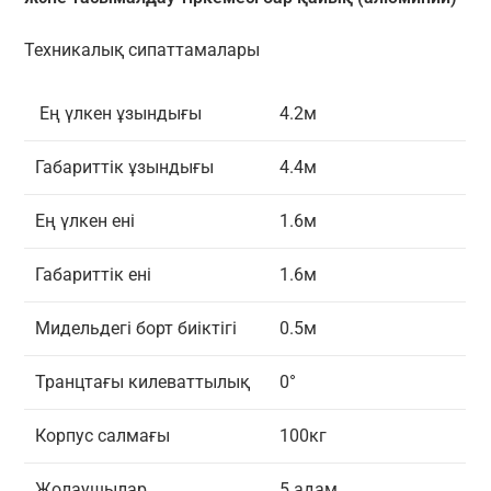
Техникалық сипаттамалары
Ең үлкен ұзындығы
4.2м
Габариттік ұзындығы
4.4м
Ең үлкен ені
1.6м
Габариттік ені
1.6м
Мидельдегі борт биіктігі
0.5м
Транцтағы килеваттылық
0°
Корпус салмағы
100кг
Жолаушылар
5 адам