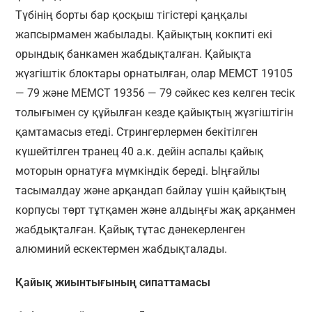
Түбінің борты бар қосқыш тігістері қаңқалы
жапсырмамен жабылады. Қайықтың кокпиті екі
орындық банкамен жабдықталған. Қайықта
жүзгіштік блоктары орнатылған, олар МЕМСТ 19105
— 79 және МЕМСТ 19356 — 79 сәйкес кез келген тесік
толығымен су құйылған кезде қайықтың жүзгіштігін
қамтамасыз етеді. Стрингерлермен бекітілген
күшейтілген транец 40 а.к. дейін аспалы қайық
моторын орнатуға мүмкіндік береді. Ыңғайлы
тасымалдау және арқандап байлау үшін қайықтың
корпусы төрт тұтқамен және алдыңғы жақ арқанмен
жабдықталған. Қайық тұтас дәнекерленген
алюминий ескектермен жабдықталады.
Қайық жиынтығының сипаттамасы