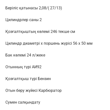
Беріліс қатынасы 2,08/( 27/13)
Цилиндрлер саны 2
Қозғалтқыштың көлемі 246 текше см
Цилиндр диаметрі x поршень жүрісі 56 х 50 мм
Бак көлемі 24 л/жеке
Отынның түрі АИ92
Қозғалтқыш түрі Бензин
Отын беру жүйесі Карбюратор
Сумен салқындату