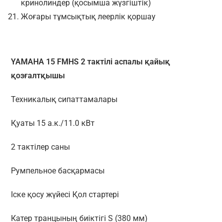
кринолиндер (қосымша жүзгіштік)
Жоғары тұмсықтық леерлік қоршау
YAMAHA 15 FMHS 2 тактілі аспалы қайық
қозғалтқышы
Техникалық сипаттамалары
Қуаты 15 а.к./11.0 кВт
2 тактілер саны
Румпельное басқармасы
Іске қосу жүйесі Қол стартері
Катер транцының биіктігі S (380 мм)