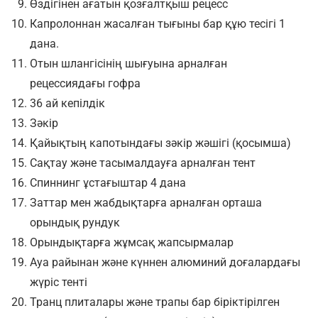
Өздігінен ағатын қозғалтқыш рецесс
Капролоннан жасалған тығыны бар құю тесігі 1
дана.
Отын шлангісінің шығуына арналған
рецессиядағы гофра
36 ай кепілдік
Зәкір
Қайықтың капотындағы зәкір жәшігі (қосымша)
Сақтау және тасымалдауға арналған тент
Спиннинг ұстағыштар 4 дана
Заттар мен жабдықтарға арналған орташа
орындық рундук
Орындықтарға жұмсақ жапсырмалар
Ауа райынан және күннен алюминий доғалардағы
жүріс тенті
Транц плиталары және трапы бар біріктірілген