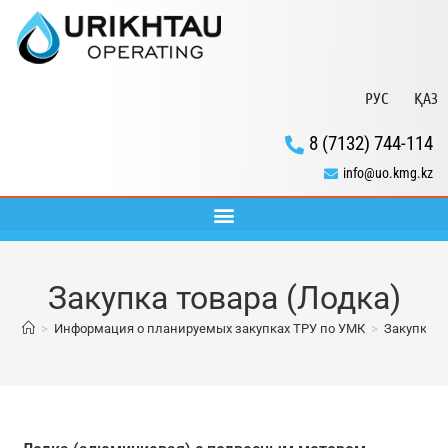
РУС
ҚАЗ
8 (7132) 744-114
info@uo.kmg.kz
Закупка товара (Лодка)
>
Информация о планируемых закупках ТРУ по УМК
>
Закупка т