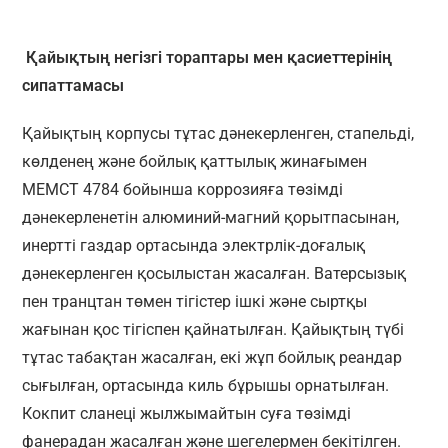
Қайықтың негізгі тораптары мен қасиеттерінің
сипаттамасы
Қайықтың корпусы тұтас дәнекерленген, стапельді,
көлденең және бойлық қаттылық жинағымен
МЕМСТ 4784 бойынша коррозияға төзімді
дәнекерленетін алюминий-магний қорытпасынан,
инертті газдар ортасында электрлік-доғалық
дәнекерленген қосылыстан жасалған. Ватерсызық
пен транцтан төмен тігістер ішкі және сыртқы
жағынан қос тігіспен қайнатылған. Қайықтың түбі
тұтас табақтан жасалған, екі жұп бойлық реандар
сығылған, ортасында киль бұрышы орнатылған.
Кокпит сланеці жылжымайтын суға төзімді
фанерадан жасалған және шегелермен бекітілген.