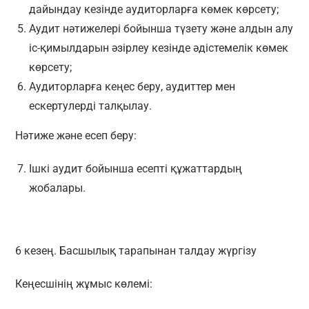
дайындау кезінде аудиторларға көмек көрсету;
Аудит нәтижелері бойынша түзету және алдын алу
іс-қимылдарын әзірлеу кезінде әдістемелік көмек
көрсету;
Аудиторларға кеңес беру, аудиттер мен
ескертулерді талқылау.
Нәтиже және есеп беру:
Ішкі аудит бойынша есепті құжаттардың
жобалары.
6 кезең. Басшылық тарапынан талдау жүргізу
Кеңесшінің жұмыс көлемі: