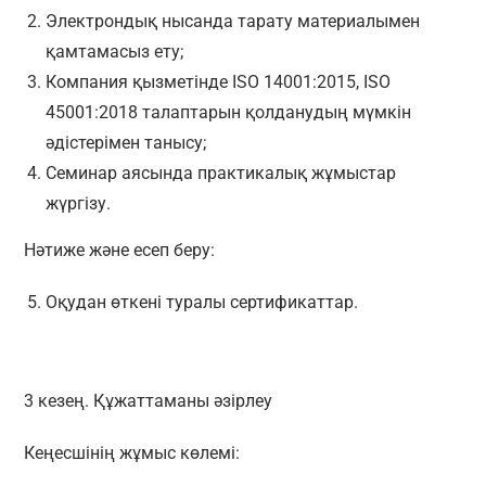
Электрондық нысанда тарату материалымен
қамтамасыз ету;
Компания қызметінде ISO 14001:2015, ISO
45001:2018 талаптарын қолданудың мүмкін
әдістерімен танысу;
Семинар аясында практикалық жұмыстар
жүргізу.
Нәтиже және есеп беру:
Оқудан өткені туралы сертификаттар.
3 кезең. Құжаттаманы әзірлеу
Кеңесшінің жұмыс көлемі: