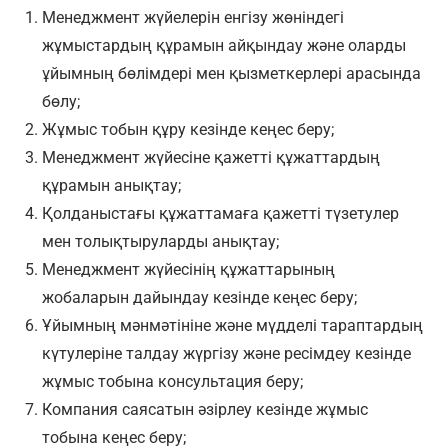
Менеджмент жүйелерін енгізу жөніндегі
жұмыстардың құрамын айқындау және оларды
ұйымның бөлімдері мен қызметкерлері арасында
бөлу;
Жұмыс тобын құру кезінде кеңес беру;
Менеджмент жүйесіне қажетті құжаттардың
құрамын анықтау;
Қолданыстағы құжаттамаға қажетті түзетулер
мен толықтыруларды анықтау;
Менеджмент жүйесінің құжаттарының
жобаларын дайындау кезінде кеңес беру;
Ұйымның мәнмәтініне және мүдделі тараптардың
күтулеріне талдау жүргізу және ресімдеу кезінде
жұмыс тобына консультация беру;
Компания саясатын әзірлеу кезінде жұмыс
тобына кеңес беру;