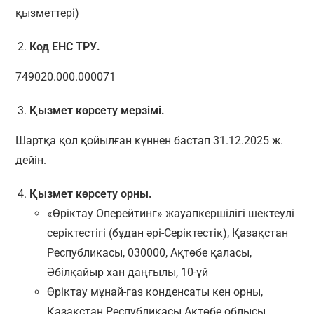
қызметтері)
Код ЕНС ТРУ.
749020.000.000071
Қызмет көрсету мерзімі.
Шартқа қол қойылған күннен бастап 31.12.2025 ж.
дейін.
Қызмет көрсету орны
.
«Өріктау Оперейтинг» жауапкершілігі шектеулі
серіктестігі (бұдан әрі-Серіктестік), Қазақстан
Республикасы, 030000, Ақтөбе қаласы,
Әбілқайыр хан даңғылы, 10-үй
Өріктау мұнай-газ конденсаты кен орны,
Қазақстан Республикасы Ақтөбе облысы