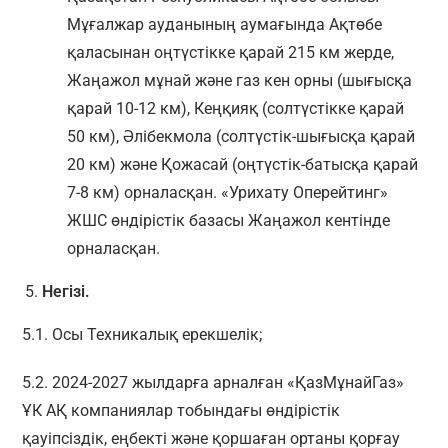
Мұғалжар ауданының аумағында Ақтөбе
қаласынан оңтүстікке қарай 215 км жерде,
Жаңажол мұнай және газ кен орны (шығысқа
қарай 10-12 км), Кеңқияқ (солтүстікке қарай
50 км), Әлібекмола (солтүстік-шығысқа қарай
20 км) және Қожасай (оңтүстік-батысқа қарай
7-8 км) орналасқан. «Урихату Оперейтинг»
ЖШС өндірістік базасы Жаңажол кентінде
орналасқан.
Негізі.
5.1. Осы Техникалық ерекшелік;
5.2. 2024-2027 жылдарға арналған «ҚазМұнайГаз»
ҰК АҚ компаниялар тобындағы өндірістік
қауіпсіздік, еңбекті және қоршаған ортаны қорғау