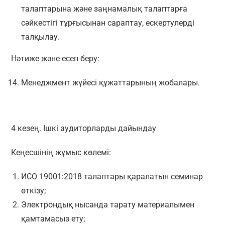
талаптарына және заңнамалық талаптарға
сәйкестігі тұрғысынан сараптау, ескертулерді
талқылау.
Нәтиже және есеп беру:
Менеджмент жүйесі құжаттарының жобалары.
4 кезең. Ішкі аудиторларды дайындау
Кеңесшінің жұмыс көлемі:
ИСО 19001:2018 талаптары қаралатын семинар
өткізу;
Электрондық нысанда тарату материалымен
қамтамасыз ету;