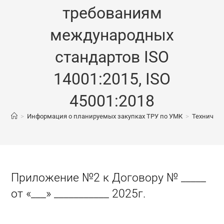
требованиям
международных
стандартов ISO
14001:2015, ISO
45001:2018
>
Информация о планируемых закупках ТРУ по УМК
>
Техническ
Приложение №2 к Договору № _____
от «___» ___________ 2025г.