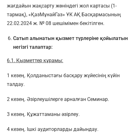
жағдайын жақсарту жөніндегі жол картасы (1-
тармақ), «ҚазМұнайГаз» ҰК АҚ Басқармасының
22.02.2024 ж. № 08 шешімімен бекітілген.
Сатып алынатын қызмет түрлеріне қойылатын
негізгі талаптар:
6.1. Қызметтер құрамы:
1 кезең. Қолданыстағы басқару жүйесінің күйін
талдау.
2 кезең. Әзірлеушілерге арналған Семинар.
3 кезең. Құжаттаманы әзірлеу.
4 кезең. Ішкі аудиторларды дайындау.