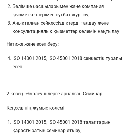
Бөлімше басшыларымен және компания
қызметкерлерімен сұхбат жүргізу;
Анықталған сәйкессіздіктерді талдау және
консультациялық қызметтер көлемін нақтылау.
Нәтиже және есеп беру:
ISO 14001:2015, ISO 45001:2018 сәйкестік туралы
есеп
2 кезең. Әзірлеушілерге арналған Семинар
Кеңесшінің жұмыс көлемі:
ISO 14001:2015, ISO 45001:2018 талаптарын
қарастыратын семинар өткізу;