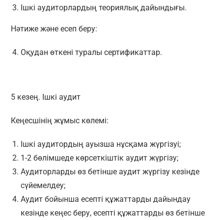
Ішкі аудиторлардың теориялық дайындығы.
Нәтиже және есеп беру:
Оқудан өткені туралы сертификаттар.
5 кезең. Ішкі аудит
Кеңесшінің жұмыс көлемі:
Ішкі аудитордың ауызша нұсқама жүргізуі;
1-2 бөлімшеде көрсеткіштік аудит жүргізу;
Аудиторларды өз бетінше аудит жүргізу кезінде
сүйемелдеу;
Аудит бойынша есепті құжаттарды дайындау
кезінде кеңес беру, есепті құжаттарды өз бетінше