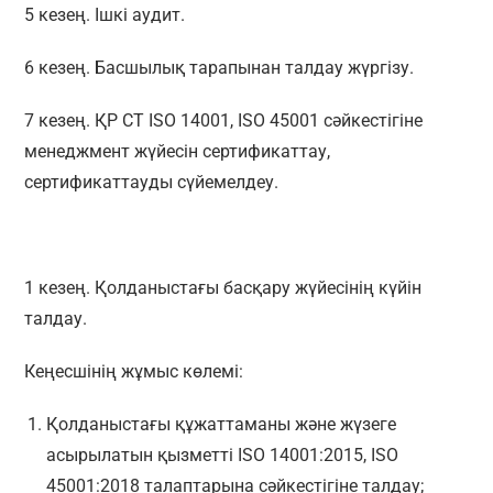
5 кезең. Ішкі аудит.
6 кезең. Басшылық тарапынан талдау жүргізу.
7 кезең. ҚР СТ ISO 14001, ISO 45001 сәйкестігіне
менеджмент жүйесін сертификаттау,
сертификаттауды сүйемелдеу.
1 кезең. Қолданыстағы басқару жүйесінің күйін
талдау.
Кеңесшінің жұмыс көлемі:
Қолданыстағы құжаттаманы және жүзеге
асырылатын қызметті ISO 14001:2015, ISO
45001:2018 талаптарына сәйкестігіне талдау;