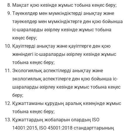
Мақсат қою кезінде жұмыс тобына кеңес беру;
Тәуекелдер мен мүмкіндіктерді анықтау және
тәуекелдер мен мүмкіндіктерге ден қою бойынша
іс-шараларды әзірлеу кезінде жұмыс тобына
кеңес беру;
Қауіптерді анықтау және қауіптерге ден қою
жөніндегі іс-шараларды әзірлеу кезінде жұмыс
тобына кеңес беру;
Экологиялық аспектілерді анықтау және
экологиялық аспектілерге ден қою бойынша іс-
шараларды әзірлеу кезінде жұмыс тобына кеңес
беру;
Құжаттаманы құрудың аралық кезеңінде жұмыс
тобына кеңес беру;
Құжаттардың жобаларын олардың ISO
14001:2015, ISO 45001:2018 стандарттарының