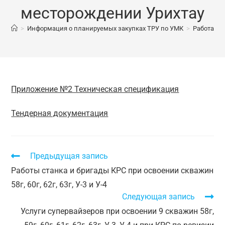
месторождении Урихтау
>
Информация о планируемых закупках ТРУ по УМК
>
Работа ст
Приложение №2 Техническая спецификация
Тендерная документация
Предыдущая запись
Работы станка и бригады КРС при освоении скважин
58г, 60г, 62г, 63г, У-3 и У-4
Следующая запись
Услуги супервайзеров при освоении 9 скважин 58г,