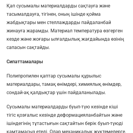
Қап сусымалы материалдарды сақтауға және
тасымалдауға, тігінен, оның ішінде қойма
жабдықтары мен стеллаждарды пайдаланбай
жинауға жарамды. Материал температура өзгерген
кезде және жоғары ылғалдылық жағдайында өзінің
сапасын сақтайды.
Сипаттамалары
Полипропилен қаптар сусымалы құрылыс
материалдары, тамақ өнімдері, химиялық өнімдер,
сондай-ақ қалдықтар үшін пайдаланылады.
Сусымалы материалдарды буып-түю кезінде кіші
тігіс қозғалыс кезінде деформацияланбайтын және
ішіндегінің тұтастығын сақтайтын берік буып-түюді
қамтамасыз етеді. Олар механикалық жүктемелерге,