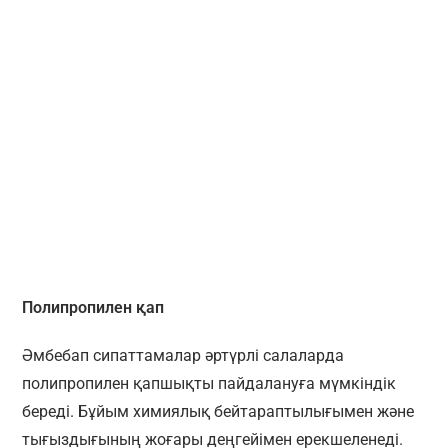
Полипропилен қап
Әмбебап сипаттамалар әртүрлі салаларда
полипропилен қапшықты пайдалануға мүмкіндік
береді. Бұйым химиялық бейтараптылығымен және
тығыздығының жоғары деңгейімен ерекшеленеді.