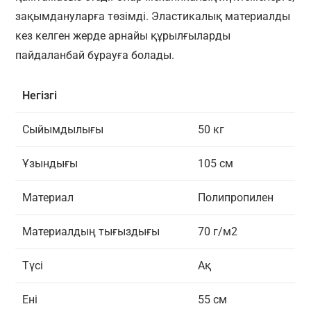
зақымдануларға төзімді. Эластикалық материалды
кез келген жерде арнайы құрылғыларды
пайдаланбай бұрауға болады.
Не
гізгі
Сыйымдылығы
50 кг
Ұзындығы
105 см
Материал
Полипропилен
Материалдың тығыздығы
70 г/м2
Түсі
Ақ
Ені
55 см