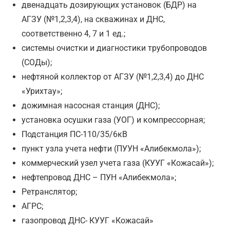
двенадцать дозирующих установок (БДР) на
АГЗУ (№1,2,3,4), на скважинах и ДНС,
соответственно 4, 7 и 1 ед.;
системы очистки и диагностики трубопроводов
(СОДы);
нефтяной коллектор от АГЗУ (№1,2,3,4) до ДНС
«Урихтау»;
дожимная насосная станция (ДНС);
установка осушки газа (УОГ) и компрессорная;
Подстанция ПС-110/35/6кВ
пункт узла учета нефти (ПУУН «Алибекмола»);
коммерческий узел учета газа (КУУГ «Кожасай»);
нефтепровод ДНС – ПУН «Алибекмола»;
Ретранслятор;
АГРС;
газопровод ДНС- КУУГ «Кожасай»