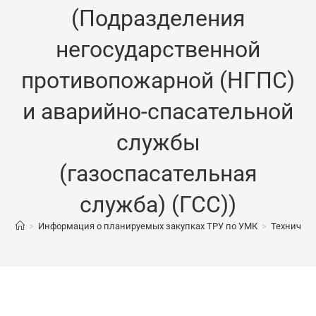
(Подразделения
негосударственной
противопожарной (НГПС)
и аварийно-спасательной
службы
(газоспасательная
служба) (ГСС))
>
Информация о планируемых закупках ТРУ по УМК
>
Техническ