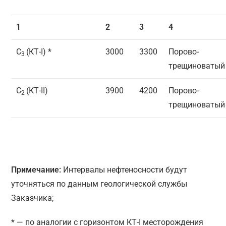
1
2
3
4
С
(КТ-I) *
3000
3300
Порово-
3
трещиноватый
С
(КТ-II)
3900
4200
Порово-
2
трещиноватый
Примечание:
Интервалы нефтеносности будут
уточняться по данным геологической службы
Заказчика;
* — по аналогии с горизонтом КТ-I месторождения