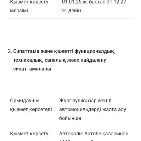
Қызмет көрсету
01.01.25 ж. бастап 31.12.27
мерзімі
ж. дейін
Сипаттама және қажетті функционалдық,
техникалық, сапалық және пайдалану
сипаттамалары
Орындаушы
Жүргізушісі бар жеңіл
қызмет көрсетеді
автомобильдерді жалға алу
бойынша
Қызмет көрсету
Автокөлік Ақтөбе қаласынан