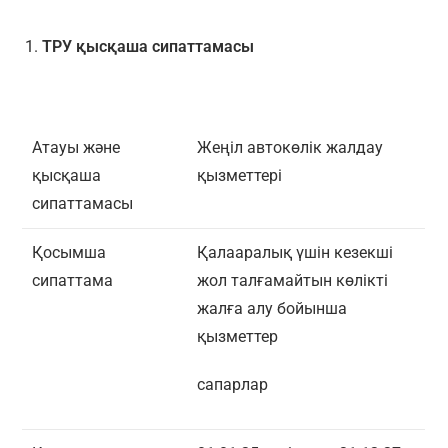
ТРУ қысқаша сипаттамасы
Атауы және
Жеңіл автокөлік жалдау
қысқаша
қызметтері
сипаттамасы
Қосымша
Қалааралық үшін кезекші
сипаттама
жол талғамайтын көлікті
жалға алу бойынша
қызметтер
сапарлар