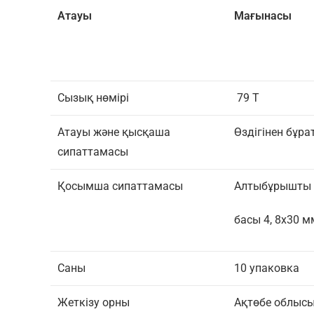
Атауы
Мағынасы
Сызық нөмірі
79 Т
Атауы және қысқаша
Өздігінен бұр
сипаттамасы
Қосымша сипаттамасы
Алтыбұрышты м
басы 4, 8х30 
Саны
10 упаковка
Жеткізу орны
Ақтөбе облысы