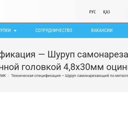
РУС
ҚАЗ
КУПКИ
СОТРУДНИЧЕСТВО
ВАКАНСИИ
ификация — Шуруп самонареза
нной головкой 4,8х30мм оци
УМК
>
Техническая спецификация — Шуруп самонарезающий по металлу