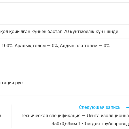
қол қойылған күннен бастап 70 күнтізбелік күн ішінде
 100%, Аралық төлем — 0%, Алдын ала төлем — 0%
нтация рус
Следующая запись
й
Техническая спецификация — Лента изоляционн
450х0,63мм 170 м для трубопрово