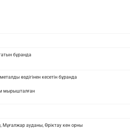
ататын бұранда
еталды өздігінен кесетін бұранда
мм мырышталған
, Мұғалжар ауданы, Өріктау кен орны