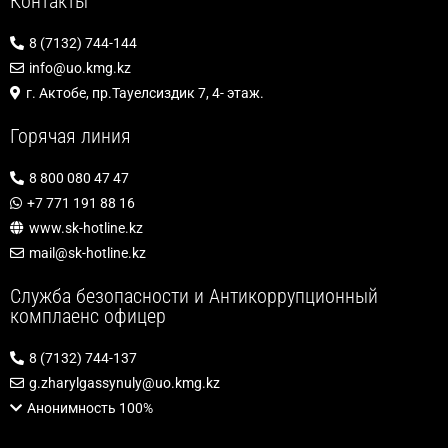
Контакты
8 (7132) 744-144
info@uo.kmg.kz
г. Актобе, пр.Тауелсиздик 7, 4- этаж.
Горячая линия
8 800 080 47 47
+7 771 191 88 16
www.sk-hotline.kz
mail@sk-hotline.kz
Служба безопасности и Антикоррупционный
комплаенс офицер
8 (7132) 744-137
g.zharylgassynuly@uo.kmg.kz
Анонимность 100%