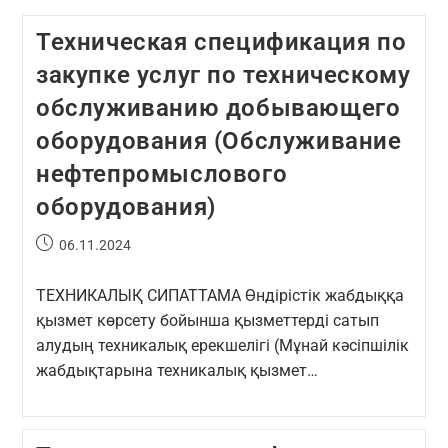
Техническая спецификация по
закупке услуг по техническому
обслуживанию добывающего
оборудования (Обслуживание
нефтепромыслового
оборудования)
06.11.2024
ТЕХНИКАЛЫҚ СИПАТТАМА Өндірістік жабдыққа
қызмет көрсету бойынша қызметтерді сатып
алудың техникалық ерекшелігі (Мұнай кәсіпшілік
жабдықтарына техникалық қызмет…