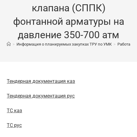
клапана (СППК)
фонтанной арматуры на
давление 350-700 атм
>
Информация о планируемых закупках ТРУ по УМК
>
Работа по
Тендерная документация каз
Тендерная документация рус
ТС каз
ТС рус