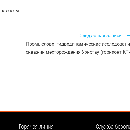
азахском
Следующая запись
Промыслово- гидродинамические исследован
скважин месторождения Урихтау (горизонт КТ-
Горячая линия
Служба безоп