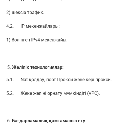
2) шексіз трафик.
4.2. IP мекенжайлары:
1) бөлінген IPv4 мекенжайы.
Желілік технологиялар:
5.1. Nat қолдау, порт Прокси және кері прокси.
5.2. Жеке желіні орнату мүмкіндігі (VPC).
Бағдарламалық қамтамасыз ету