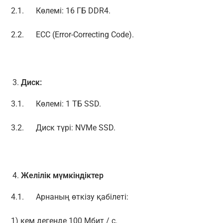
2.1. Көлемі: 16 ГБ DDR4.
2.2. ECC (Error-Correcting Code).
Диск
:
3.1. Көлемі: 1 ТБ SSD.
3.2. Диск түрі: NVMe SSD.
Желілік
мүмкіндіктер
4.1. Арнаның өткізу қабілеті:
1) кем дегенде 100 Мбит / с.