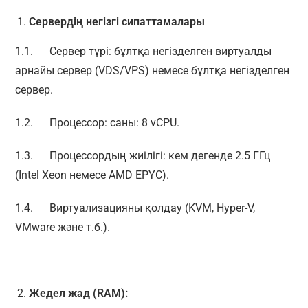
Сервердің негізгі сипаттамалары
1.1. Сервер түрі: бұлтқа негізделген виртуалды
арнайы сервер (VDS/VPS) немесе бұлтқа негізделген
сервер.
1.2. Процессор: саны: 8 vCPU.
1.3. Процессордың жиілігі: кем дегенде 2.5 ГГц
(Intel Xeon немесе AMD EPYC).
1.4. Виртуализацияны қолдау (KVM, Hyper-V,
VMware және т.б.).
Жедел жад (RAM):