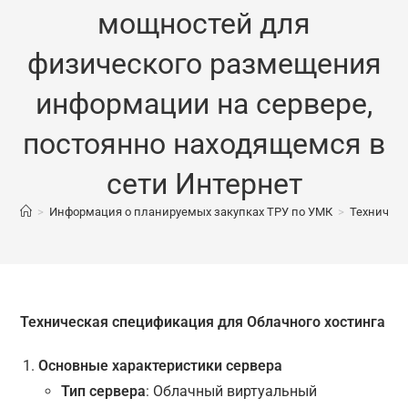
мощностей для
физического размещения
информации на сервере,
постоянно находящемся в
сети Интернет
>
Информация о планируемых закупках ТРУ по УМК
>
Техническ
Техническая спецификация для Облачного хостинга
Основные характеристики сервера
Тип сервера
: Облачный виртуальный