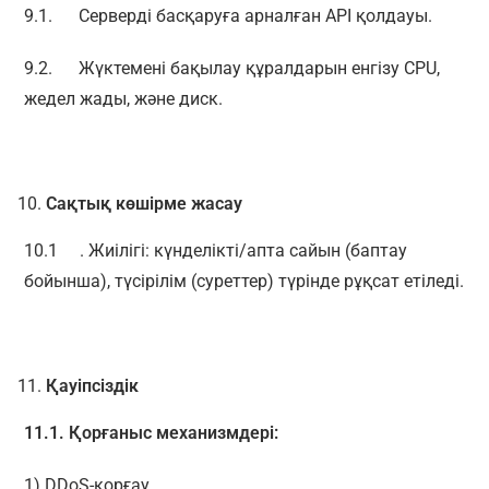
9.1. Серверді басқаруға арналған API қолдауы.
9.2. Жүктемені бақылау құралдарын енгізу CPU,
жедел жады, және диск.
Сақтық
көшірме
жасау
10.1 . Жиілігі: күнделікті/апта сайын (баптау
бойынша), түсірілім (суреттер) түрінде рұқсат етіледі.
Қауіпсіздік
11.1.
Қорғаныс
механизмдері
:
1) DDoS-қорғау.