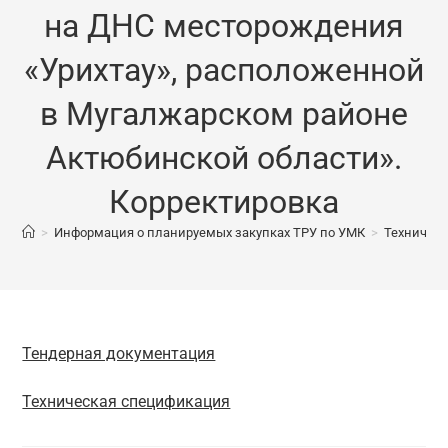
на ДНС месторождения
«Урихтау», расположенной
в Мугалжарском районе
Актюбинской области».
Корректировка
>
Информация о планируемых закупках ТРУ по УМК
>
Техническ
Тендерная документация
Техническая спецификация