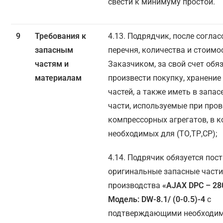
свести к минимуму простои.
9
Требования к
4.13. Подрядчик, после согла
запасным
перечня, количества и стоимо
частям и
Заказчиком, за свой счет обя
материалам
произвести покупку, хранение
частей, а также иметь в запас
части, используемые при про
компрессорных агрегатов, в к
необходимых для (ТО,ТР,СР);
4.14. Подрячик обязуется пос
оригинальные запасные част
производства
«
AJAX
DPC
– 28
Модель: DW-8.1/ (0-0.5)-4
с
подтверждающими необходи