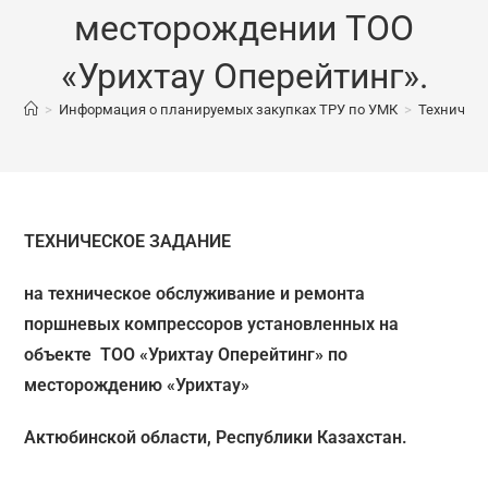
месторождении ТОО
«Урихтау Оперейтинг».
>
Информация о планируемых закупках ТРУ по УМК
>
Техническ
ТЕХНИЧЕСКОЕ ЗАДАНИЕ
на техническое обслуживание и ремонта
поршневых компрессоров
установленных на
объекте ТОО «Урихтау Оперейтинг»
по
месторождению «Урихтау»
Актюбинской области, Республики Казахстан.