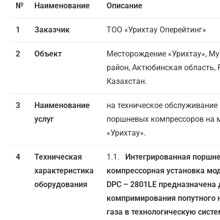
№
Наименование
Описание
1
Заказчик
ТОО «Урихтау Оперейтинг»
2
Объект
Месторождение «Урихтау», М
район, Актюбинская область,
Казахстан.
3
Наименование
на техническое обслуживание
услуг
поршневых компрессоров на 
«Урихтау».
4
Техническая
1.1.
Интегрированная поршн
характеристика
компрессорная установка мо
оборудования
DPC
– 2801
LE
предназначена 
компримирования попутного 
газа в технологическую систе