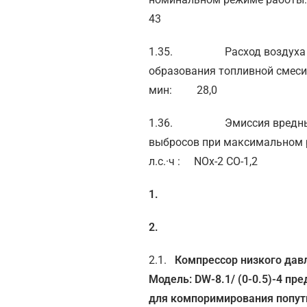
43
1.35. Расход воздуха 
образования топливной см
мин: 28,0
1.36. Эмиссия вредн
выбросов при максимальном 
л.с.·ч : NOx-2 CO-1,2
1.
2.
2.1.
Компрессор низкого дав
Модель: DW-8.1/ (0-0.5)-4 пр
для комп
о
римирования попут