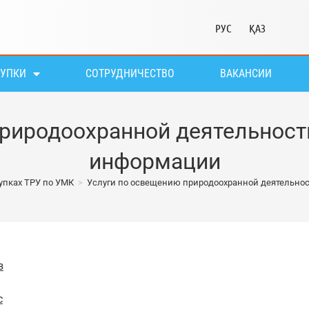
РУС
ҚАЗ
КУПКИ
СОТРУДНИЧЕСТВО
ВАКАНСИИ
риродоохранной деятельност
информации
упках ТРУ по УМК
>
Услуги по освещению природоохранной деятельнос
з
с