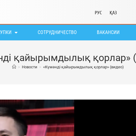
РУС
ҚАЗ
КУПКИ
СОТРУДНИЧЕСТВО
ВАКАНСИИ
нді қайырымдылық қорлар» (
>
Новости
>
«Күмәнді қайырымдылық қорлар» (видео)