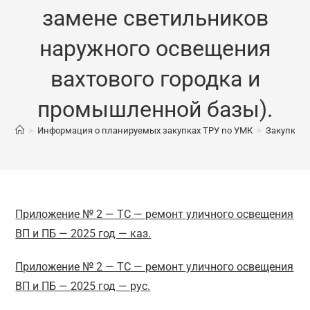
замене светильников
наружного освещения
вахтового городка и
промышленной базы).
>
Информация о планируемых закупках ТРУ по УМК
>
Закупка р
Приложение № 2 — ТС — ремонт уличного освещения
ВП и ПБ — 2025 год — каз.
Приложение № 2 — ТС — ремонт уличного освещения
ВП и ПБ — 2025 год — рус.