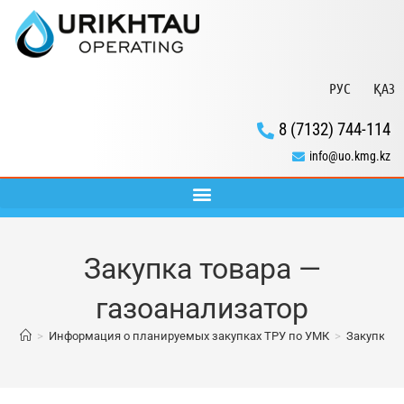
РУС
ҚАЗ
8 (7132) 744-114
info@uo.kmg.kz
Закупка товара —
газоанализатор
>
Информация о планируемых закупках ТРУ по УМК
>
Закупка т