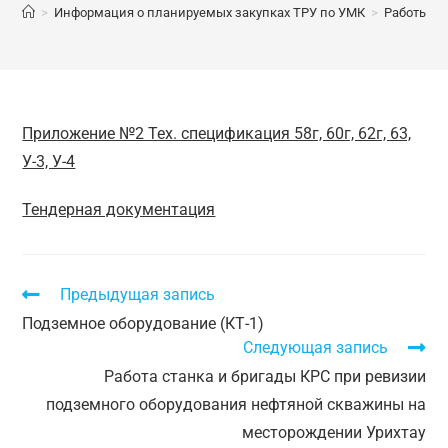
>
Информация о планируемых закупках ТРУ по УМК
>
Работы ста
Приложение №2 Тех. спецификация 58г, 60г, 62г, 63,
У-3, У-4
Тендерная документация
Предыдущая запись
Подземное оборудование (КТ-1)
Следующая запись
Работа станка и бригады КРС при ревизии
подземного оборудования нефтяной скважины на
месторождении Урихтау