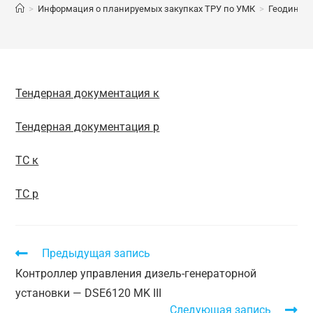
>
Информация о планируемых закупках ТРУ по УМК
>
Геодинам
Тендерная документация к
Тендерная документация р
ТС к
ТС р
Предыдущая запись
Контроллер управления дизель-генераторной
установки — DSE6120 MK III
Следующая запись