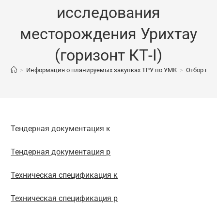
исследования
месторождения Урихтау
(горизонт КТ-I)
>
Информация о планируемых закупках ТРУ по УМК
>
Отбор глу
Тендерная документация к
Тендерная документация р
Техническая спецификация к
Техническая спецификация р