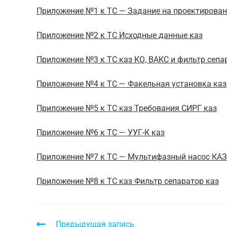
Приложение №1 к ТС — Задание на проектирован
Приложение №2 к ТС Исходные данные каз
Приложение №3 к ТС каз КО, ВАКС и фильтр сепа
Приложение №4 к ТС — Факельная установка каз
Приложение №5 к ТС каз Требования СИРГ каз
Приложение №6 к ТС — УУГ-К каз
Приложение №7 к ТС — Мультифазный насос КАЗ
Приложение №8 к ТС каз Фильтр сепаратор каз
Предыдущая запись