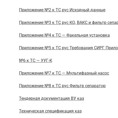
Приложение №2 к ТС рус Исходный данные
Приложение №3 к ТС рус КО, ВАКС и фильтр сепа
Приложение №4 к ТС — Факельная установка
Приложение №5 к ТС рус Требования СИРГ Прил
№6 к ТС — УУГ-К
Приложение №7 к ТС — Мультифазный насос
Приложение №8 к ТС рус Фильтр сепаратор
Тендерная документация ВУ каз
Техническая спецификация каз