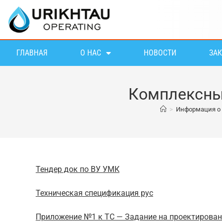
ГЛАВНАЯ
О НАС
НОВОСТИ
ЗА
Комплексные
>
Информация о 
Тендер док по ВУ УМК
Техническая спецификация рус
Приложение №1 к ТС — Задание на проектирован