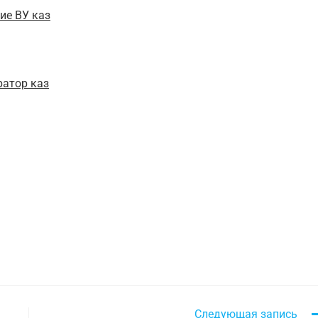
ие ВУ каз
ратор каз
Следующая запись